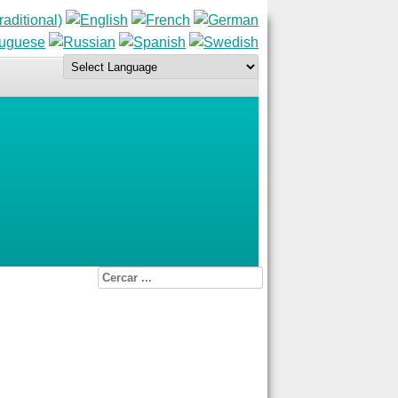
Cercar
...