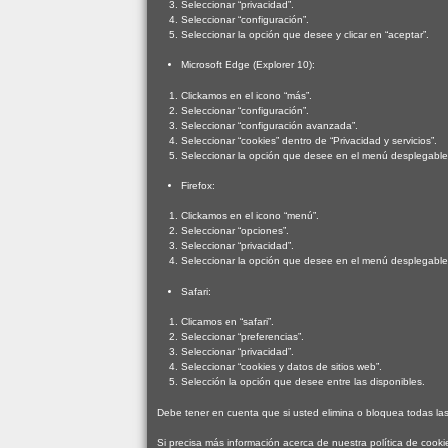
Seleccionar “privacidad”.
Seleccionar “configuración”.
Seleccionar la opción que desee y clicar en “aceptar”.
Microsoft Edge (Explorer 10):
Clickamos en el icono “más”.
Seleccionar “configuración”.
Seleccionar “configuración avanzada”.
Seleccionar “cookies” dentro de “Privacidad y servicios”.
Seleccionar la opción que desee en el menú desplegable
Firefox:
Clickamos en el icono “menú”.
Seleccionar “opciones”.
Seleccionar “privacidad”.
Seleccionar la opción que desee en el menú desplegable
Safari:
Clicamos en “safari”.
Seleccionar “preferencias”.
Seleccionar “privacidad”.
Seleccionar “cookies y datos de sitios web”.
Selección la opción que desee entre las disponibles.
Debe tener en cuenta que si usted elimina o bloquea todas la
Si precisa más información acerca de nuestra política de coo