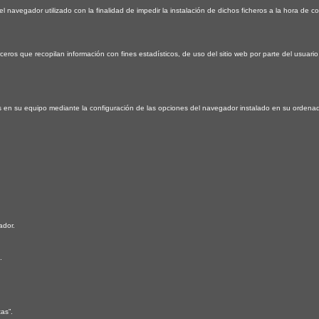
 navegador utilizado con la finalidad de impedir la instalación de dichos ficheros a la hora de c
rceros que recopilan información con fines estadísticos, de uso del sitio web por parte del usuario
das en su equipo mediante la configuración de las opciones del navegador instalado en su ordenad
ador.
.
as”.