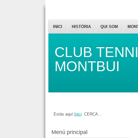
INICI
HISTÒRIA
QUI SOM
MON
CLUB TENN
MONTBUI
Estàs aquí:
Inici
CERCA...
Menú principal