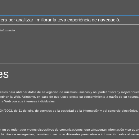
ers per analitzar i millorar la teva experiència de navegació.
informació
es
rceros para obtener datos de navegación de nuestros usuarios y así poder ofrecer y mejorar nues
urgir en la Web. Asimismo, en caso de que usted preste su consentimiento a través de su navega
ina Web con sus intereses individuales.
34/2002, de 11 de julio, de servicios de la sociedad de la información y del comercio electrónico,
 en su ordenador y otros dispositivos de comunicaciones, que almacenan información y se guar
 hábitos de navegación, permitiendo recordar diferentes parámetros e información sobre el usuar