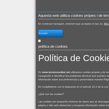
Aquesta web utilitza cookies pròpies i de terc
En continuar navegant, entenem que acceptes el seu ús.
Més 
Accepto
política de cookies
Política de Cooki
En
www.tennismontbui.net
utilizamos cookies propias y de te
navegación e identificar los problemas técnicos que puedan s
información sobre sus preferencias y personalizar nuestra Pág
En cumplimiento con lo dispuesto en el artículo 22.2 de la Ley 
¿Qué son las cookies?
Las cookies son pequeños ficheros de datos que se descargan
página o sitio web almacenar y recuperar información sobre los