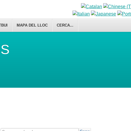
TBUI
MAPA DEL LLOC
CERCA...
IS