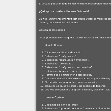
El usuario podrá en todo momento modificar las preferencias del
¿Qué tipo de cookies utiliza este Sitio Web?
La web
www.tennismontbui.net
puede utilizar servicios de te
mismo y otros servicios de internet.
Gestión de las cookies
Usted puede permitir, bloquear o eliminar las cookies instala
Google Chrome:
Clickamos en el icono de menú.
Seleccionar “configuración”.
Seleccionar “configuración avanzada”.
Seleccionar “privacidad”.
Seleccionar “configuración de contenido”.
Seleccionar la función que desee:
Permitir que se almacenen datos locales.
Conservar datos locales solo hasta que salgas del naveg
No permitir que se guarden datos de los sitios.
bloquear los datos de sitios y las cookies de terceros.
Una vez seleccionado la opción deseada, clickar en “listo”
Internet Explorer:
Clickamos en icono de “inicio”.
Seleccionar “opciones de internet” en el menú “herramient