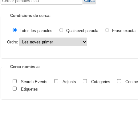
Cercar
Cerca
paraules
clau:
Condicions de cerca:
Totes les paraules
Qualsevol paraula
Frase exacta
Ordre:
Cerca només a:
Search Events
Adjunts
Categories
Conta
Etiquetes